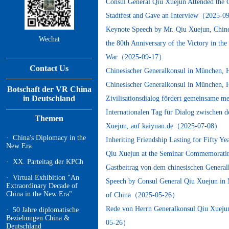
Consul General Qiu Xuejun Attended the 
Stadtfest and Gave an Interview（2025-
Keynote Speech by Mr. Qiu Xuejun, Chine
Wechat
the 80th Anniversary of the Victory in th
War（2025-09-17）
Contact Us
Chinesischer Generalkonsul in München,
Chinesischer Generalkonsul in München,
Botschaft der VR China
in Deutschland
Zivilisationsdialog fördert gemeinsame m
Internationalen Tag für Dialog zwischen 
Themen
Xuejun, auf kaiyuan.de（2025-07-08）
· China's Diplomacy in the
Inheriting Friendship Lasting for Fifty 
New Era
Qiu Xuejun at the Seminar Commemorating
· XX. Parteitag der KPCh
Gastbeitrag von dem chinesischen Gener
· Virtual Exhibition "An
Speech by Consul General Qiu Xuejun in M
Extraordinary Decade of
China in the New Era"
of China（2025-05-26）
Rede von Herrn Generalkonsul Qiu Xuejun
· 50 Jahre diplomatische
Beziehungen China &
05-26）
Deutschland