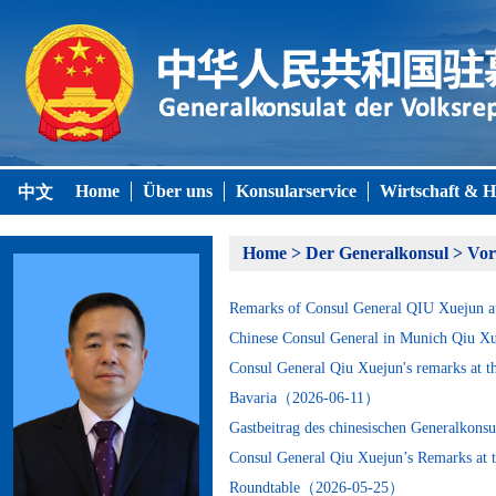
Home
Über uns
Konsularservice
Wirtschaft & H
中文
Home
>
Der Generalkonsul
>
Vor
Remarks of Consul General QIU Xuejun 
Chinese Consul General in Munich Qiu X
Consul General Qiu Xuejun's remarks at t
Bavaria（2026-06-11）
Gastbeitrag des chinesischen Generalkons
Consul General Qiu Xuejun’s Remarks at 
Roundtable（2026-05-25）